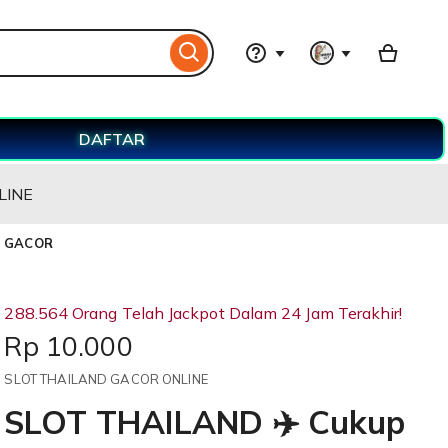
DAFTAR
LINE
 GACOR
288.564 Orang Telah Jackpot Dalam 24 Jam Terakhir!
Price:
Rp 10.000
SLOT THAILAND GACOR ONLINE
SLOT THAILAND ✈️ Cukup