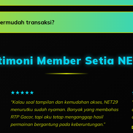
ermudah transaksi?
timoni Member Setia N
★★★★★
“Kalau soal tampilan dan kemudahan akses, NET29
menurutku sudah nyaman. Banyak yang membahas
RTP Gacor, tapi aku tetap menganggap hasil
permainan bergantung pada keberuntungan.”