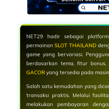
NET29 hadir sebagai platfo
permainan
SLOT THAILAND
deng
game yang bervariasi. Penggun
berdasarkan tema, fitur bonus, v
GACOR
yang tersedia pada masi
Salah satu kemudahan yang dicar
transaksi praktis. Melalui fasili
melakukan pembayaran denga