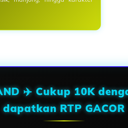
ND ✈️ Cukup 10K deng
dapatkan RTP GACOR