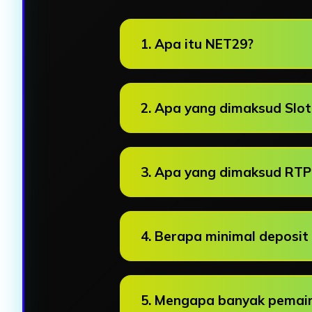
1. Apa itu NET29?
2. Apa yang dimaksud Slot
3. Apa yang dimaksud RTP
4. Berapa minimal deposit
5. Mengapa banyak pemain