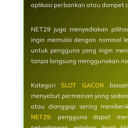
aplikasi perbankan atau dompet 
NET29 juga menyediakan pilih
ingin memulai dengan nominal leb
untuk pengguna yang ingin men
tanpa langsung menggunakan nom
Kategori
SLOT GACOR
biasan
menyebut permainan yang sedang p
atau dianggap sering memberi
NET29
, pengguna dapat me
petualangan, mitologi, buah kl