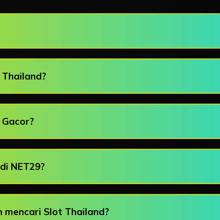
 Thailand?
 Gacor?
 di NET29?
 mencari Slot Thailand?