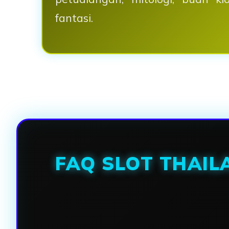
fantasi.
Loading...
FAQ SLOT THAILA