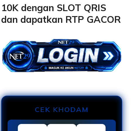
10K dengan SLOT QRIS
dan dapatkan RTP GACOR
CEK KHODAM